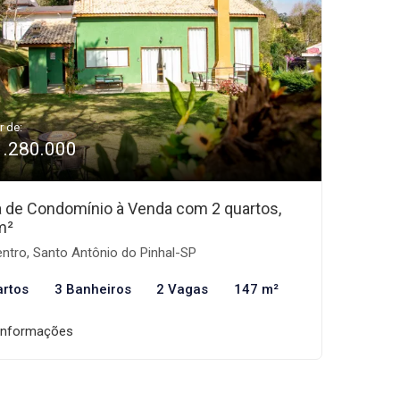
r de:
1.280.000
 de Condomínio à Venda com 2 quartos,
m²
ntro, Santo Antônio do Pinhal-SP
artos
3 Banheiros
2 Vagas
147 m²
informações