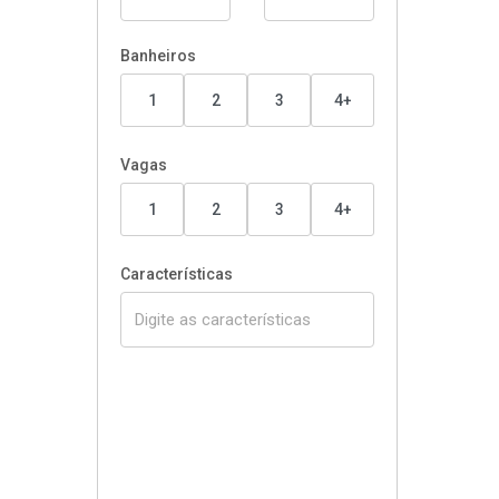
Banheiros
1
2
3
4+
Vagas
1
2
3
4+
Características