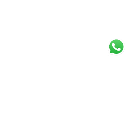
ágina inicial
RECI: 88332-F