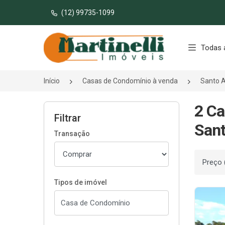
(12) 99735-1099
Página inicial
Todas 
Início
Casas de Condomínio à venda
Santo A
2 Ca
Filtrar
Sant
Transação
Ordenar
Tipos de imóvel