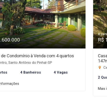
A parti
1.600.000
R$ 
 de Condomínio à Venda com 4 quartos
Casa
147
ntro, Santo Antônio do Pinhal-SP
Ce
rtos
4 Banheiros
4 Vagas
2 Qu
informações
Mais 