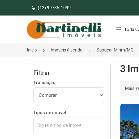
(12) 99735-1099
Página inicial
Todas 
Início
Imóveis à venda
Sapucaí-Mirim/MG
3 Im
Filtrar
Transação
Ordenar
Tipos de imóvel