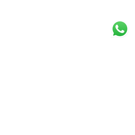
ágina inicial
RECI: 88332-F
s valores, condições e disponibilidade dos imóveis estão
ujeitos a alterações sem aviso prévio.