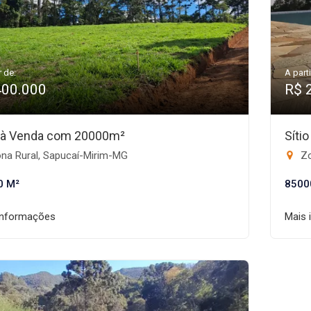
r de:
A parti
400.000
R$ 
 à Venda com 20000m²
Síti
na Rural, Sapucaí-Mirim-MG
Zo
0 M²
8500
informações
Mais 