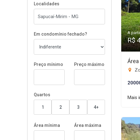
Localidades
A parti
Em condomínio fechado?
R$ 
Área
Preço mínimo
Preço máximo
Zo
2000
Quartos
Mais 
1
2
3
4+
Área mínima
Área máxima