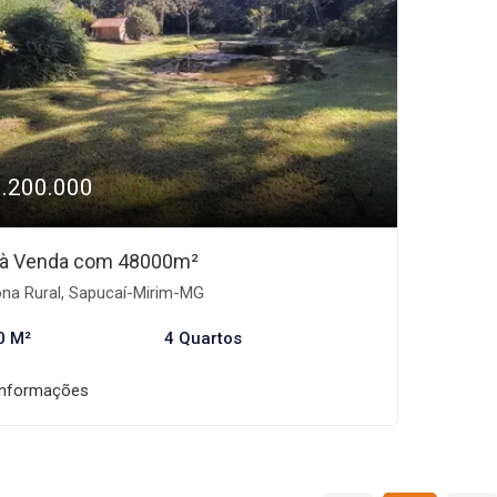
1.200.000
o à Venda com 48000m²
na Rural, Sapucaí-Mirim-MG
0 M²
4 Quartos
informações