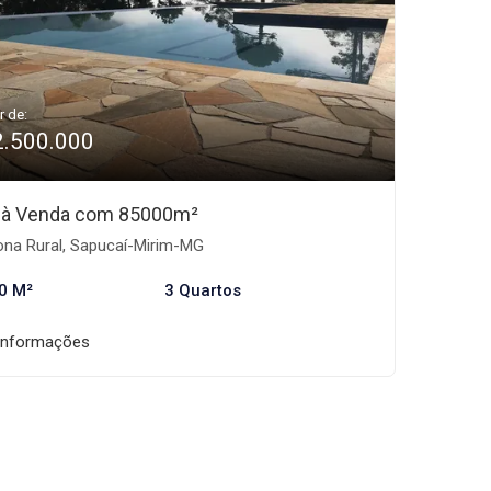
r de:
2.500.000
o à Venda com 85000m²
na Rural, Sapucaí-Mirim-MG
0 M²
3 Quartos
informações