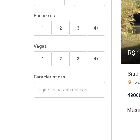
Banheiros
1
2
3
4+
Vagas
R$ 
1
2
3
4+
Síti
Características
Zo
4800
Mais 