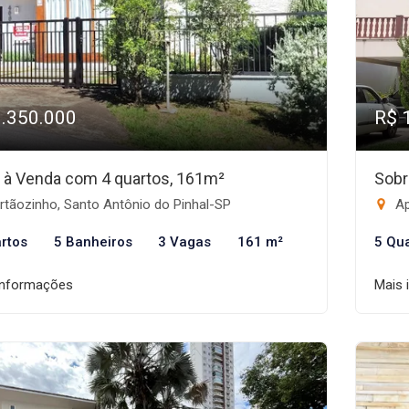
1.350.000
R$ 
 à Venda com 4 quartos, 161m²
Sobr
rtãozinho, Santo Antônio do Pinhal-SP
Ap
rtos
5 Banheiros
3 Vagas
161 m²
5 Qu
informações
Mais 