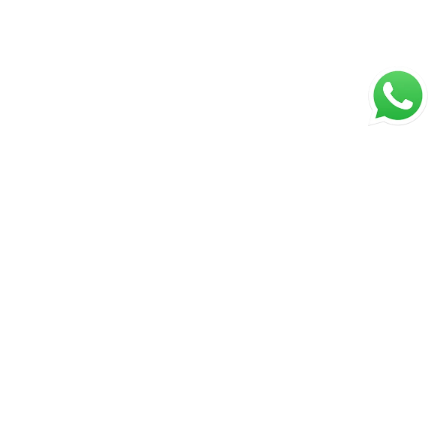
ágina inicial
RECI: 88332-F
s valores, condições e disponibilidade dos imóveis estão
ujeitos a alterações sem aviso prévio.