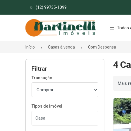
(12) 99735-1099
Página inicial
Todas 
Início
Casas à venda
Com Despensa
4 C
Filtrar
Transação
Ordenar
Tipos de imóvel