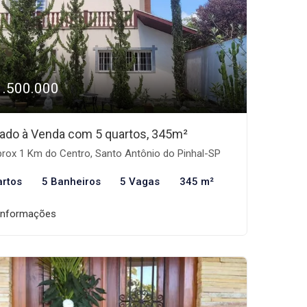
1.500.000
ado à Venda com 5 quartos, 345m²
rox 1 Km do Centro, Santo Antônio do Pinhal-SP
artos
5 Banheiros
5 Vagas
345 m²
informações