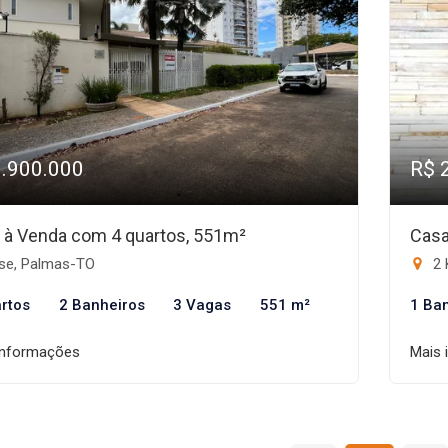
3.900.000
R$ 
 à Venda com 4 quartos, 551m²
Casa
se, Palmas-TO
2 
rtos
2 Banheiros
3 Vagas
551 m²
1 Ba
informações
Mais 