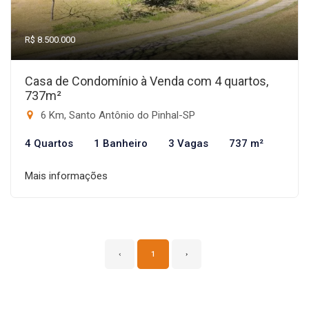
R$ 8.500.000
Casa de Condomínio à Venda com 4 quartos,
737m²
6 Km, Santo Antônio do Pinhal-SP
4 Quartos
1 Banheiro
3 Vagas
737 m²
Mais informações
‹
1
›