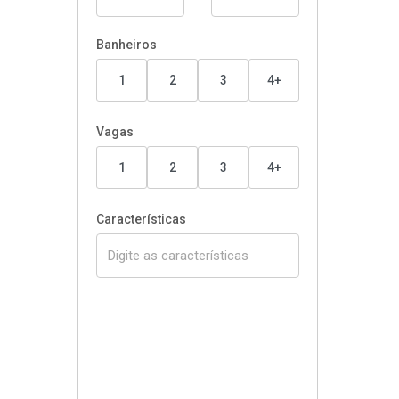
Banheiros
1
2
3
4+
Vagas
1
2
3
4+
Características