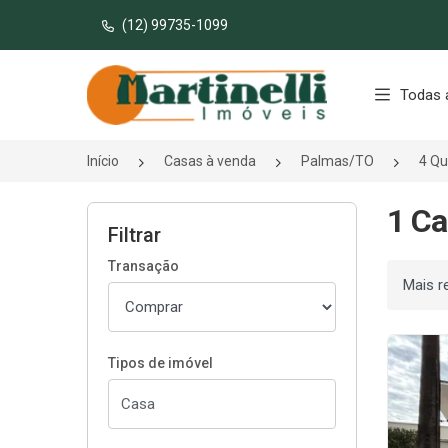
(12) 99735-1099
Página inicial
Todas 
Início
Casas à venda
Palmas/TO
4 Qu
1 Ca
Filtrar
Transação
Ordenar
Tipos de imóvel