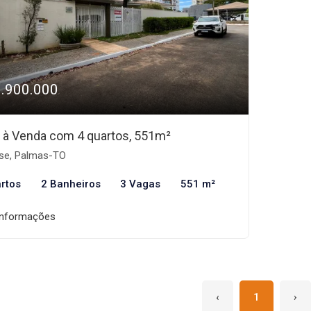
3.900.000
 à Venda com 4 quartos, 551m²
se, Palmas-TO
rtos
2 Banheiros
3 Vagas
551 m²
informações
‹
1
›