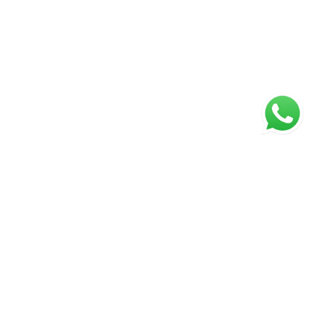
ágina inicial
RECI: 88332-F