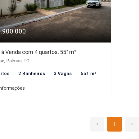
3.900.000
 à Venda com 4 quartos, 551m²
se, Palmas-TO
rtos
2 Banheiros
3 Vagas
551 m²
informações
‹
1
›