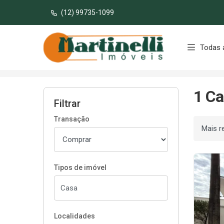
(12) 99735-1099
Página inicial
Todas 
Início
Casas à venda
Palmas/TO
Ars
1 Ca
Filtrar
Transação
Ordenar
Tipos de imóvel
Localidades