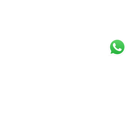
ágina inicial
RECI: 88332-F