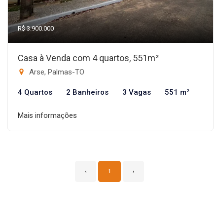
R$ 3.900.000
Casa à Venda com 4 quartos, 551m²
Arse, Palmas-TO
4 Quartos
2 Banheiros
3 Vagas
551 m²
Mais informações
‹
1
›