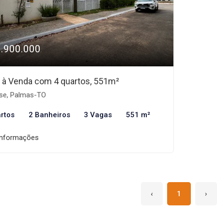
3.900.000
 à Venda com 4 quartos, 551m²
se, Palmas-TO
rtos
2 Banheiros
3 Vagas
551 m²
informações
‹
1
›