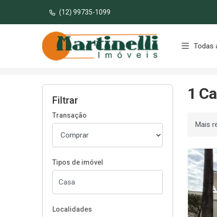
(12) 99735-1099
Página inicial
Todas 
Início
Casas à venda
Palmas/TO
Ars
1 Ca
Filtrar
Transação
Ordenar
Tipos de imóvel
Localidades