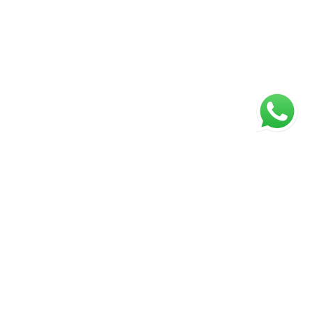
ágina inicial
RECI: 88332-F