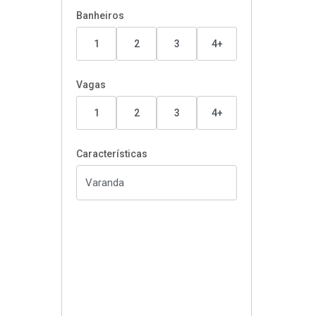
Banheiros
1
2
3
4+
Vagas
1
2
3
4+
Características