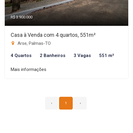
R$ 3.900.000
Casa à Venda com 4 quartos, 551m²
Arse, Palmas-TO
4 Quartos
2 Banheiros
3 Vagas
551 m²
Mais informações
‹
1
›