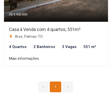
R$ 3.900.000
Casa à Venda com 4 quartos, 551m²
Arse, Palmas-TO
4 Quartos
2 Banheiros
3 Vagas
551 m²
Mais informações
‹
1
›