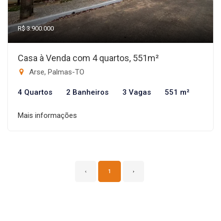
R$ 3.900.000
Casa à Venda com 4 quartos, 551m²
Arse, Palmas-TO
4 Quartos
2 Banheiros
3 Vagas
551 m²
Mais informações
‹
1
›