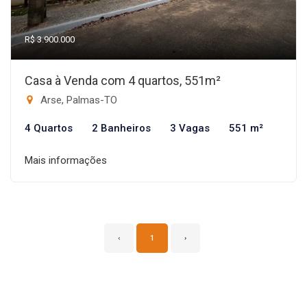
R$ 3.900.000
Casa à Venda com 4 quartos, 551m²
Arse, Palmas-TO
4 Quartos
2 Banheiros
3 Vagas
551 m²
Mais informações
‹
1
›