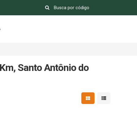
o
 Km, Santo Antônio do
Mostrar resultados em 
Mostrar resultad