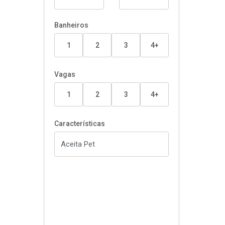
Banheiros
1
2
3
4+
Vagas
1
2
3
4+
Características