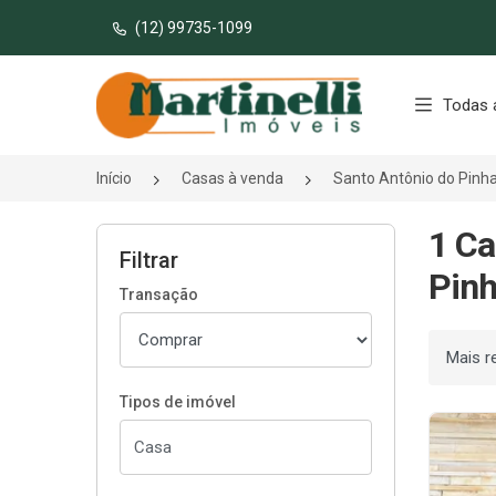
(12) 99735-1099
Página inicial
Todas 
Início
Casas à venda
Santo Antônio do Pinh
1 Ca
Filtrar
Pinh
Transação
Ordenar
Tipos de imóvel