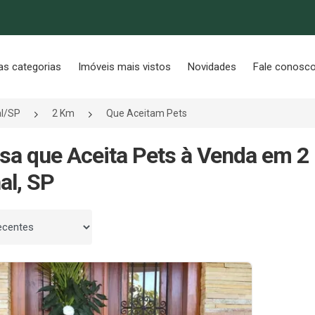
as categorias
Imóveis mais vistos
Novidades
Fale conosc
al/SP
2 Km
Que Aceitam Pets
sa que Aceita Pets à Venda em 2
al, SP
 por