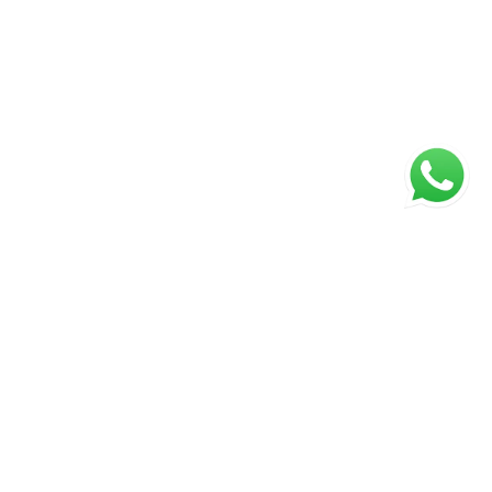
ágina inicial
RECI: 88332-F