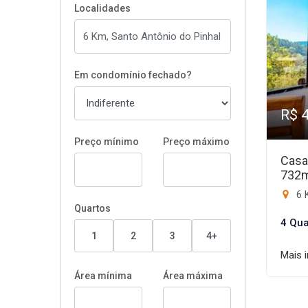
Localidades
Em condomínio fechado?
R$ 
Preço mínimo
Preço máximo
Casa
732
6 
Quartos
4 Qua
1
2
3
4+
Mais 
Área mínima
Área máxima