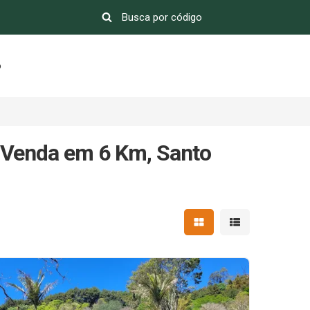
o
 Venda em 6 Km, Santo
Mostrar resultados em 
Mostrar resultad