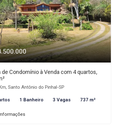
8.500.000
 de Condomínio à Venda com 4 quartos,
m²
Km, Santo Antônio do Pinhal-SP
artos
1 Banheiro
3 Vagas
737 m²
informações