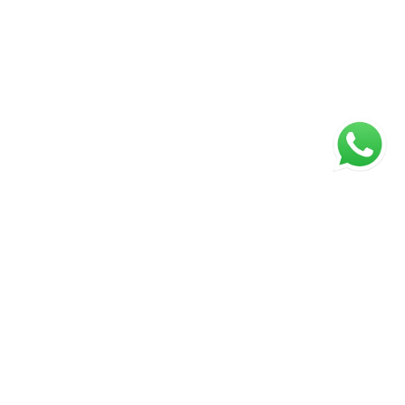
ágina inicial
RECI: 88332-F