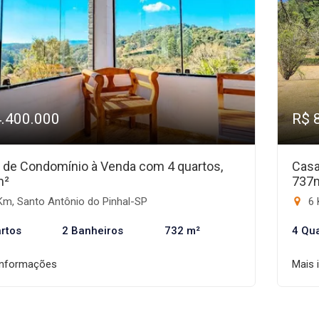
4.400.000
R$ 
 de Condomínio à Venda com 4 quartos,
Casa
m²
737
Km, Santo Antônio do Pinhal-SP
6 
rtos
2 Banheiros
732 m²
4 Qu
informações
Mais 