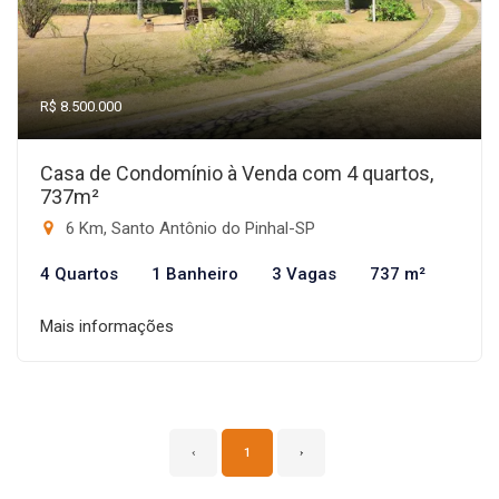
R$ 8.500.000
Casa de Condomínio à Venda com 4 quartos,
737m²
6 Km, Santo Antônio do Pinhal-SP
4 Quartos
1 Banheiro
3 Vagas
737 m²
Mais informações
‹
1
›