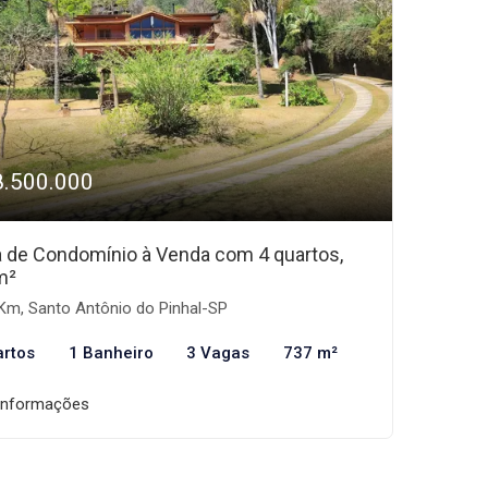
8.500.000
 de Condomínio à Venda com 4 quartos,
m²
Km, Santo Antônio do Pinhal-SP
artos
1 Banheiro
3 Vagas
737 m²
informações