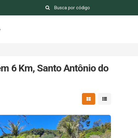
o
em 6 Km, Santo Antônio do
Mostrar resultados em 
Mostrar resultad