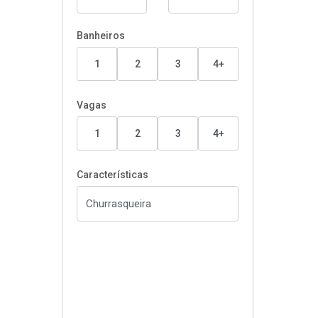
Banheiros
1
2
3
4+
Vagas
1
2
3
4+
Características