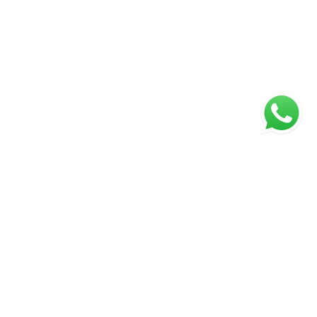
ágina inicial
RECI: 88332-F