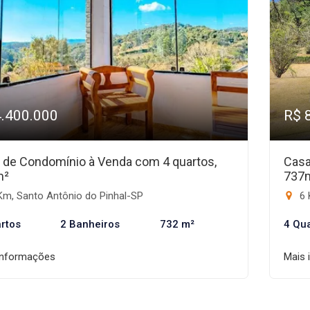
4.400.000
R$ 
 de Condomínio à Venda com 4 quartos,
Casa
m²
737
Km, Santo Antônio do Pinhal-SP
6 
rtos
2 Banheiros
732 m²
4 Qu
informações
Mais 