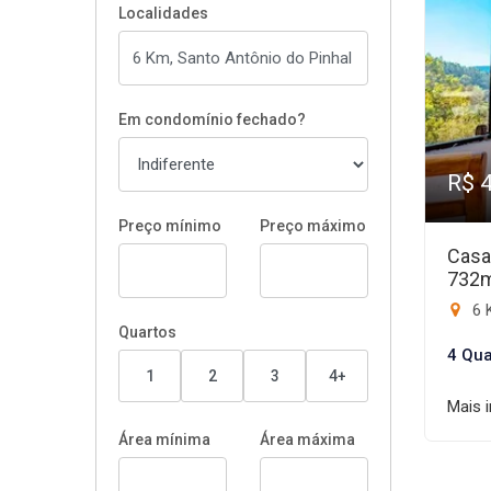
Localidades
Em condomínio fechado?
R$ 
Preço mínimo
Preço máximo
Casa
732
6 
Quartos
4 Qua
1
2
3
4+
Mais 
Área mínima
Área máxima