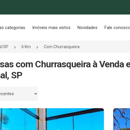
as categorias
Imóveis mais vistos
Novidades
Fale conosc
al/SP
6 Km
Com Churrasqueira
sas com Churrasqueira à Venda 
al, SP
 por