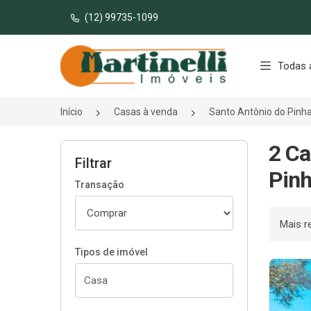
(12) 99735-1099
Página inicial
Todas 
Início
Casas à venda
Santo Antônio do Pinh
2 Ca
Filtrar
Pinh
Transação
Ordenar
Tipos de imóvel