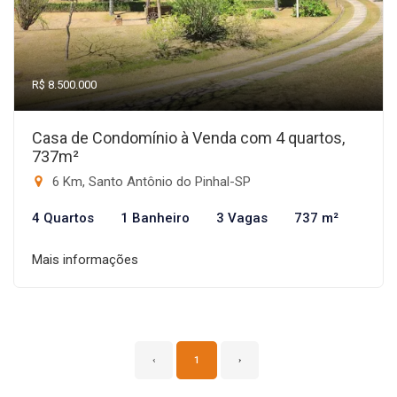
R$ 8.500.000
Casa de Condomínio à Venda com 4 quartos,
737m²
6 Km, Santo Antônio do Pinhal-SP
4 Quartos
1 Banheiro
3 Vagas
737 m²
Mais informações
‹
1
›