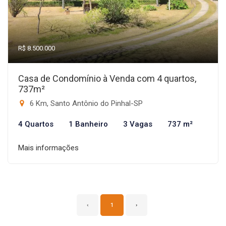
R$ 8.500.000
Casa de Condomínio à Venda com 4 quartos,
737m²
6 Km, Santo Antônio do Pinhal-SP
4 Quartos
1 Banheiro
3 Vagas
737 m²
Mais informações
‹
1
›