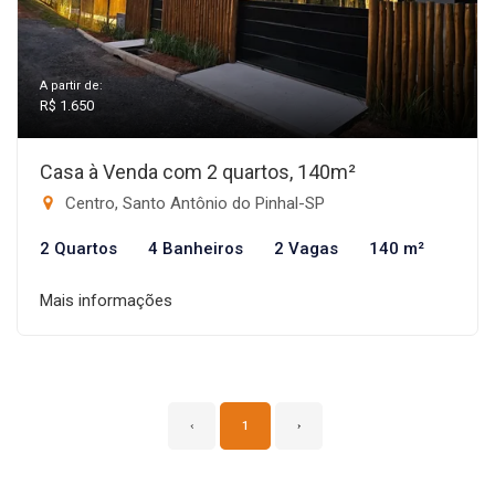
A partir de:
R$ 1.650
Casa à Venda com 2 quartos, 140m²
Centro, Santo Antônio do Pinhal-SP
2 Quartos
4 Banheiros
2 Vagas
140 m²
Mais informações
‹
1
›