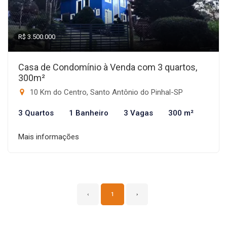
R$ 3.500.000
Casa de Condomínio à Venda com 3 quartos,
300m²
10 Km do Centro, Santo Antônio do Pinhal-SP
3 Quartos
1 Banheiro
3 Vagas
300 m²
Mais informações
‹
1
›