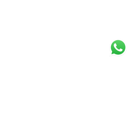
ágina inicial
RECI: 88332-F