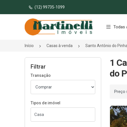
(12) 99735-1099
Página inicial
Todas 
Início
Casas à venda
Santo Antônio do Pinh
1 Ca
Filtrar
do P
Transação
Ordenar
Tipos de imóvel