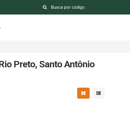
o
Rio Preto, Santo Antônio
Mostrar resultados em 
Mostrar resultad