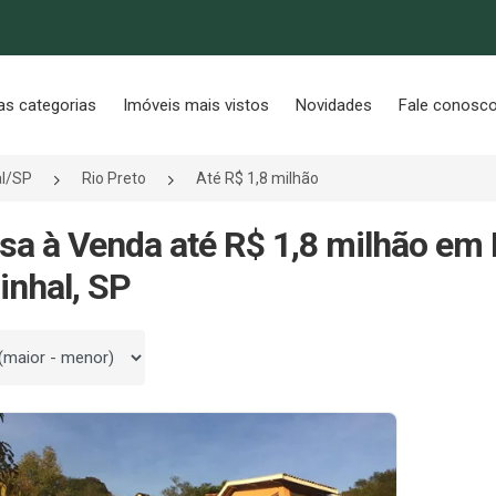
as categorias
Imóveis mais vistos
Novidades
Fale conosc
al/SP
Rio Preto
Até R$ 1,8 milhão
sa à Venda até R$ 1,8 milhão em 
inhal, SP
 por