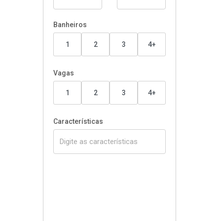
Banheiros
1
2
3
4+
Vagas
1
2
3
4+
Características