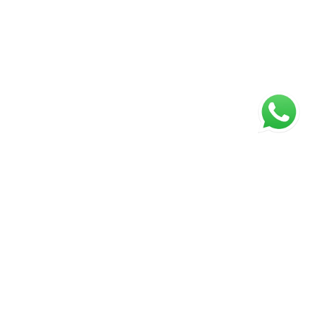
ágina inicial
RECI: 88332-F