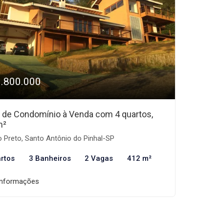
1.800.000
 de Condomínio à Venda com 4 quartos,
m²
 Preto, Santo Antônio do Pinhal-SP
rtos
3 Banheiros
2 Vagas
412 m²
informações