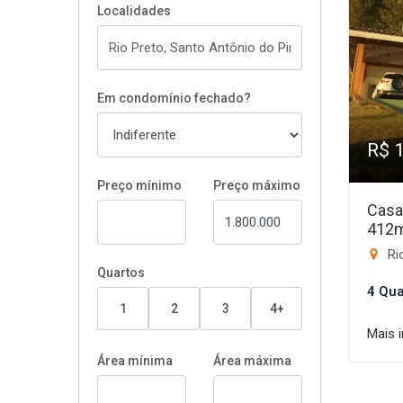
Localidades
Em condomínio fechado?
R$ 
Preço mínimo
Preço máximo
Casa
412
Rio
Quartos
4 Qua
1
2
3
4+
Mais 
Área mínima
Área máxima