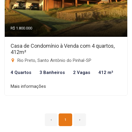
R$ 1.800.000
Casa de Condomínio à Venda com 4 quartos,
412m²
Rio Preto, Santo Antônio do Pinhal-SP
4 Quartos
3 Banheiros
2 Vagas
412 m²
Mais informações
‹
1
›