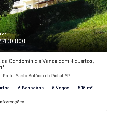
r de:
2.400.000
 de Condomínio à Venda com 4 quartos,
m²
o Preto, Santo Antônio do Pinhal-SP
artos
6 Banheiros
5 Vagas
595 m²
informações