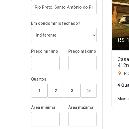
Em condomínio fechado?
R$ 
Preço mínimo
Preço máximo
Casa
412
Rio
Quartos
4 Qua
1
2
3
4+
Mais 
Área mínima
Área máxima