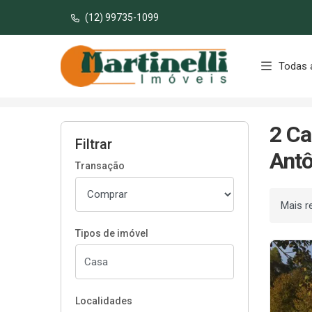
(12) 99735-1099
Página inicial
Todas 
Início
Casas à venda
Santo Antônio do Pinh
2 Ca
Filtrar
Antô
Transação
Ordenar
Tipos de imóvel
Localidades