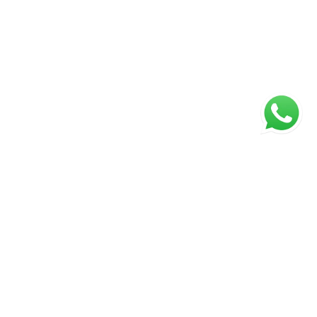
ágina inicial
RECI: 88332-F