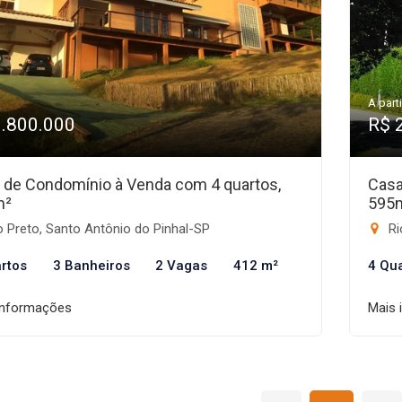
A parti
1.800.000
R$ 
 de Condomínio à Venda com 4 quartos,
Casa
m²
595
 Preto, Santo Antônio do Pinhal-SP
Ri
rtos
3 Banheiros
2 Vagas
412 m²
4 Qu
informações
Mais 