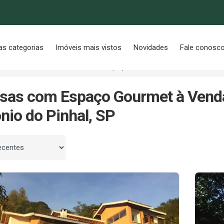
as categorias
Imóveis mais vistos
Novidades
Fale conosc
al/SP
Rio Preto
Com Espaço Gourmet
sas com Espaço Gourmet à Venda
nio do Pinhal, SP
 por