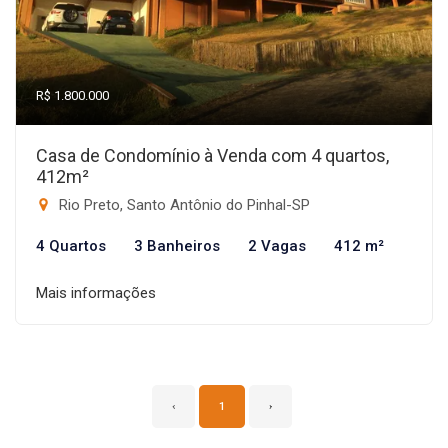
R$ 1.800.000
Casa de Condomínio à Venda com 4 quartos,
412m²
Rio Preto, Santo Antônio do Pinhal-SP
4 Quartos
3 Banheiros
2 Vagas
412 m²
Mais informações
‹
1
›