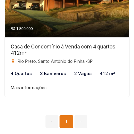
R$ 1.800.000
Casa de Condomínio à Venda com 4 quartos,
412m²
Rio Preto, Santo Antônio do Pinhal-SP
4 Quartos
3 Banheiros
2 Vagas
412 m²
Mais informações
‹
1
›