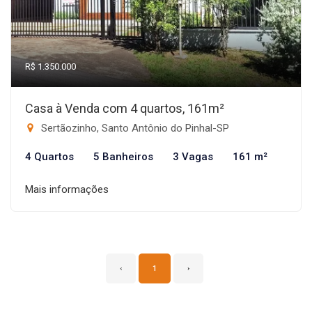
R$ 1.350.000
Casa à Venda com 4 quartos, 161m²
Sertãozinho, Santo Antônio do Pinhal-SP
4 Quartos
5 Banheiros
3 Vagas
161 m²
Mais informações
‹
1
›