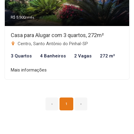
R$ 5.500
/mês
Casa para Alugar com 3 quartos, 272m²
Centro, Santo Antônio do Pinhal-SP
3 Quartos
4 Banheiros
2 Vagas
272 m²
Mais informações
‹
1
›