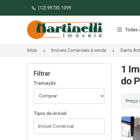
(12) 99735-1099
Página inicial
Todas 
Início
Imóveis Comerciais à venda
Santo Ant
1 Im
Filtrar
do P
Transação
Ordenar
Tipos de imóvel