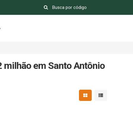
o
2 milhão em Santo Antônio
Mostrar resultados em 
Mostrar resultad