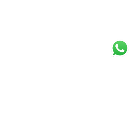
ágina inicial
RECI: 88332-F