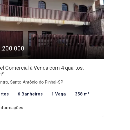
1.200.000
el Comercial à Venda com 4 quartos,
m²
ntro, Santo Antônio do Pinhal-SP
rtos
6 Banheiros
1 Vaga
358 m²
informações