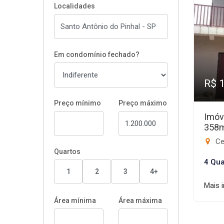
Localidades
Em condomínio fechado?
R$ 
Preço mínimo
Preço máximo
Imóv
358
Ce
Quartos
4 Qua
1
2
3
4+
Mais 
Área mínima
Área máxima