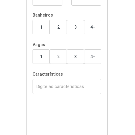
Banheiros
1
2
3
4+
Vagas
1
2
3
4+
Características