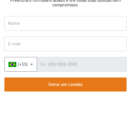
Preencha o formulário abaixo e tire todas suas dúvidas sem
compromisso.
Nome
E-mail
Telefone
(+55)
Entrar em contato