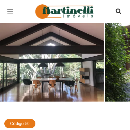
Página inicial
<
>
Código 50