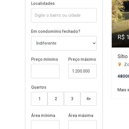
Localidades
Em condomínio fechado?
R$ 
Síti
Preço mínimo
Preço máximo
Zo
4800
Quartos
Mais 
1
2
3
4+
Área mínima
Área máxima