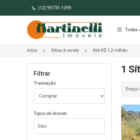
(12) 99735-1099
Página inicial
Todas 
Início
Sítios à venda
Até R$ 1,2 milhão
1 Sí
Filtrar
Transação
Ordenar
Tipos de imóvel