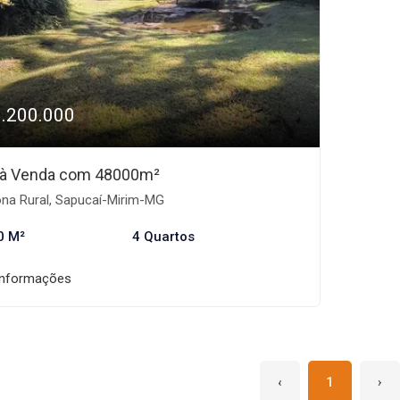
1.200.000
o à Venda com 48000m²
na Rural, Sapucaí-Mirim-MG
0 M²
4 Quartos
informações
‹
1
›