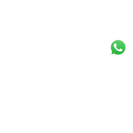
ágina inicial
RECI: 88332-F