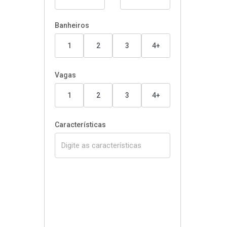
Banheiros
1
2
3
4+
Vagas
1
2
3
4+
Características