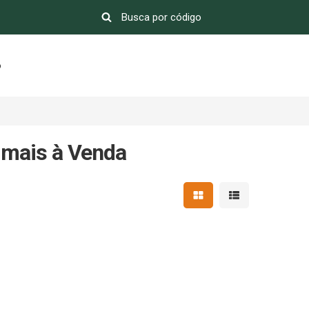
o
 mais à Venda
Mostrar resultados em 
Mostrar resultad