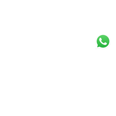
ágina inicial
RECI: 88332-F