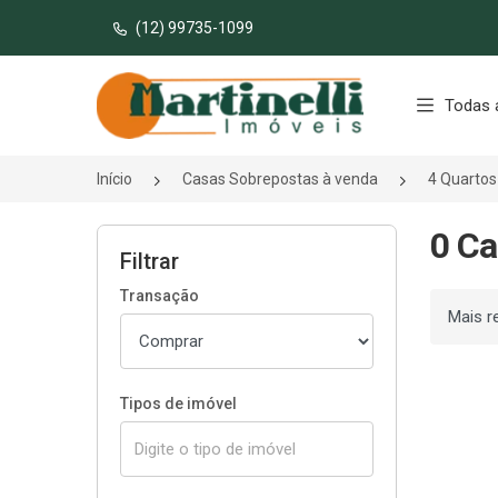
(12) 99735-1099
Página inicial
Todas 
Início
Casas Sobrepostas à venda
4 Quartos
0 Ca
Filtrar
Transação
Ordenar
Tipos de imóvel