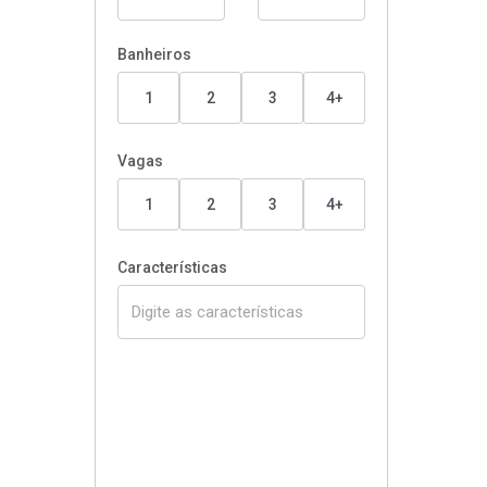
Banheiros
1
2
3
4+
Vagas
1
2
3
4+
Características