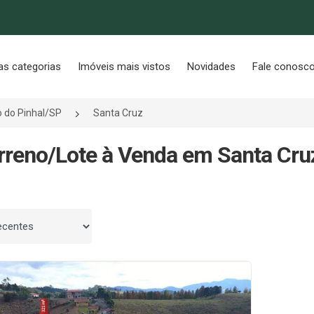
as categorias
Imóveis mais vistos
Novidades
Fale conosc
 do Pinhal/SP
Santa Cruz
rreno/Lote à Venda em Santa Cruz
 por