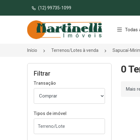
(12) 99735-1099
Página inicial
Todas 
Início
Terrenos/Lotes à venda
Sapucaí-Mir
0 Te
Filtrar
Transação
Ordenar
Tipos de imóvel