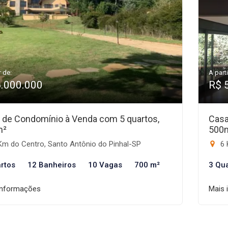
r de:
A parti
6.000.000
R$ 
 de Condomínio à Venda com 5 quartos,
Casa
m²
500
Km do Centro, Santo Antônio do Pinhal-SP
6 
rtos
12 Banheiros
10 Vagas
700 m²
3 Qu
informações
Mais 