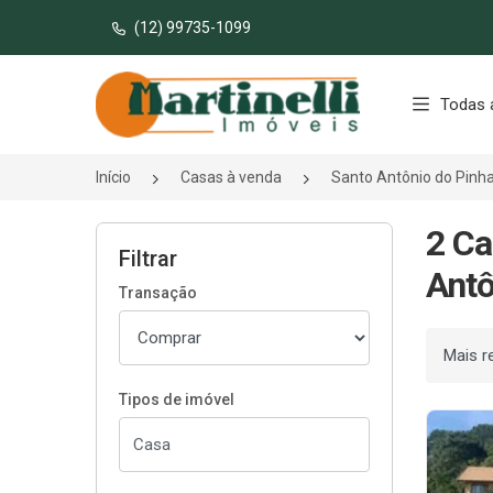
(12) 99735-1099
Página inicial
Todas 
Início
Casas à venda
Santo Antônio do Pinh
2 Ca
Filtrar
Antô
Transação
Ordenar
Tipos de imóvel