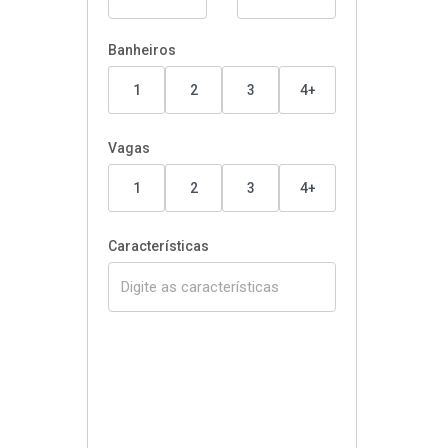
Banheiros
1
2
3
4+
Vagas
1
2
3
4+
Características