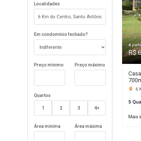
Localidades
Em condomínio fechado?
A parti
R$ 
Preço mínimo
Preço máximo
Casa
700
6 
Quartos
5 Qua
1
2
3
4+
Mais 
Área mínima
Área máxima