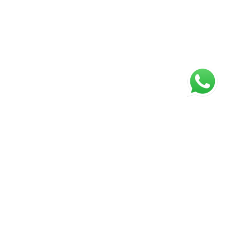
ágina inicial
RECI: 88332-F