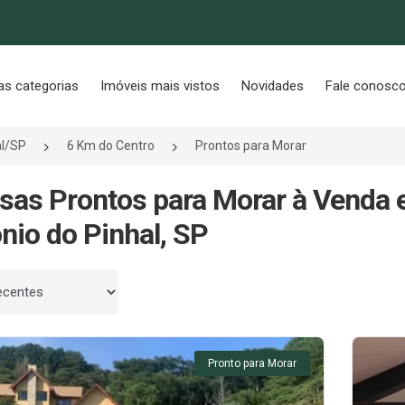
as categorias
Imóveis mais vistos
Novidades
Fale conosc
al/SP
6 Km do Centro
Prontos para Morar
sas Prontos para Morar à Venda 
nio do Pinhal, SP
 por
Pronto para Morar