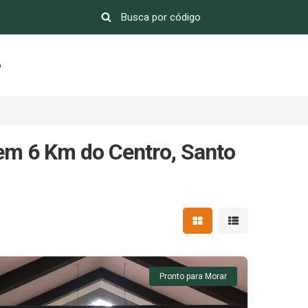
o
em 6 Km do Centro, Santo
Mostrar resultados em 
Mostrar resultad
Pronto para Morar