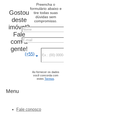
Preencha o
formulário abaixo e
Gostou
tire todas suas
dúvidas sem
deste
compromisso.
imóvel?
Nome
Fale
E-mail
com a
gente!
Telefone
(+55)
Ao fornecer os dados
você concorda com
estes
Termos
.
Menu
Fale conosco