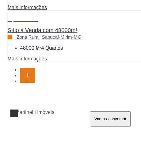
Mais informações
R$ 1.200.000
Sítio à Venda com 48000m²
Zona Rural, Sapucaí-Mirim-MG
48000 M²
4 Quartos
Mais informações
‹
1
›
Vamos conversar